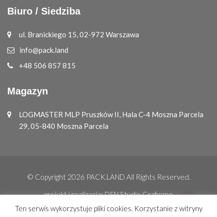
Biuro / Siedziba
ul. Branickiego 15, 02-972 Warszawa
info@pack.land
+48 506 857 815
Magazyn
LOGMASTER MLP Pruszków II, Hala C-4 Moszna Parcela
29, 05-840 Moszna Parcela
© Copyright 2026
PACK.LAND
All Rights Reserved.
projekt i realizacja:
DSN Studio Graficzne
Ten serwis wykorzystuje pliki cookies. Korzystanie z witryny