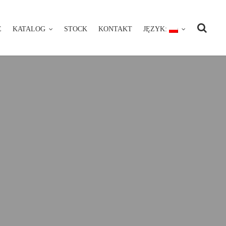
E
KATALOG
STOCK
KONTAKT
JĘZYK:
NIE
KATALOG
STOCK
KONTAKT
JĘZYK: