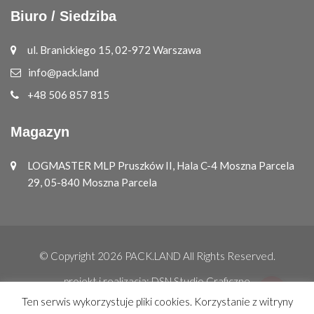
Biuro / Siedziba
ul. Branickiego 15, 02-972 Warszawa
info@pack.land
+48 506 857 815
Magazyn
LOGMASTER MLP Pruszków II, Hala C-4 Moszna Parcela
29, 05-840 Moszna Parcela
© Copyright 2026
PACK.LAND
All Rights Reserved.
projekt i realizacja:
DSN Studio Graficzne
Ten serwis wykorzystuje pliki cookies. Korzystanie z witryny