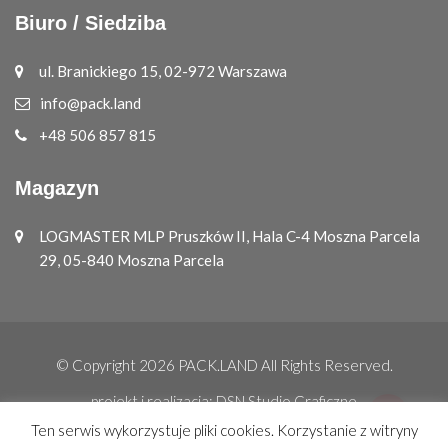
Biuro / Siedziba
ul. Branickiego 15, 02-972 Warszawa
info@pack.land
+48 506 857 815
Magazyn
LOGMASTER MLP Pruszków II, Hala C-4 Moszna Parcela
29, 05-840 Moszna Parcela
© Copyright 2026
PACK.LAND
All Rights Reserved.
projekt i realizacja:
DSN Studio Graficzne
Ten serwis wykorzystuje pliki cookies. Korzystanie z witryny