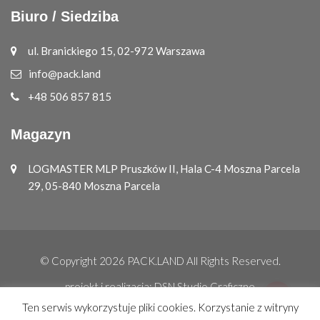
Biuro / Siedziba
ul. Branickiego 15, 02-972 Warszawa
info@pack.land
+48 506 857 815
Magazyn
LOGMASTER MLP Pruszków II, Hala C-4 Moszna Parcela
29, 05-840 Moszna Parcela
© Copyright 2026
PACK.LAND
All Rights Reserved.
projekt i realizacja:
DSN Studio Graficzne
Ten serwis wykorzystuje pliki cookies. Korzystanie z witryny