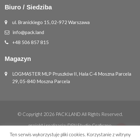
Biuro / Siedziba
ul. Branickiego 15, 02-972 Warszawa
info@pack.land
+48 506 857 815
Magazyn
LOGMASTER MLP Pruszków II, Hala C-4 Moszna Parcela
29, 05-840 Moszna Parcela
© Copyright 2026
PACK.LAND
All Rights Reserved.
projekt i realizacja:
DSN Studio Graficzne
Ten serwis wykorzystuje pliki cookies. Korzystanie z witryny