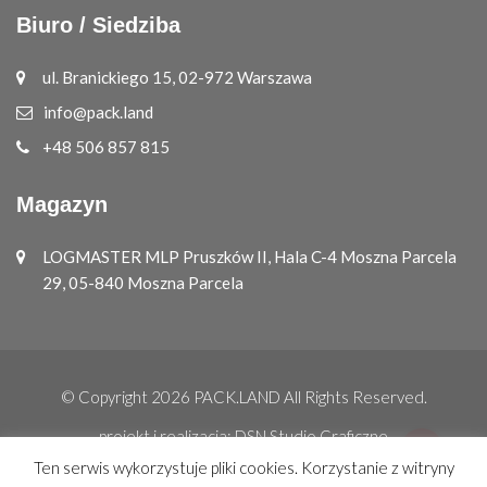
Biuro / Siedziba
ul. Branickiego 15, 02-972 Warszawa
info@pack.land
+48 506 857 815
Magazyn
LOGMASTER MLP Pruszków II, Hala C-4 Moszna Parcela
29, 05-840 Moszna Parcela
© Copyright 2026
PACK.LAND
All Rights Reserved.
projekt i realizacja:
DSN Studio Graficzne
Ten serwis wykorzystuje pliki cookies. Korzystanie z witryny