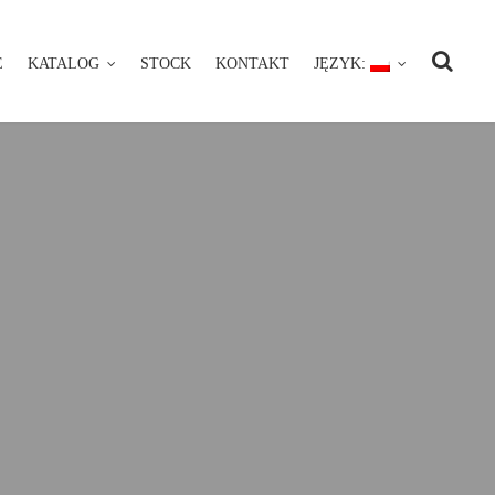
E
KATALOG
STOCK
KONTAKT
JĘZYK:
NIE
KATALOG
STOCK
KONTAKT
JĘZYK: