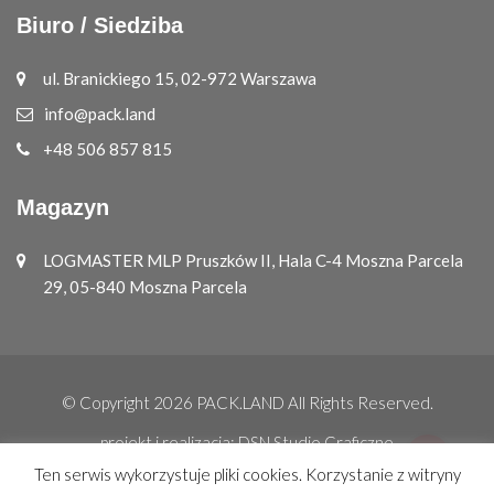
Biuro / Siedziba
ul. Branickiego 15, 02-972 Warszawa
info@pack.land
+48 506 857 815
Magazyn
LOGMASTER MLP Pruszków II, Hala C-4 Moszna Parcela
29, 05-840 Moszna Parcela
© Copyright 2026
PACK.LAND
All Rights Reserved.
projekt i realizacja:
DSN Studio Graficzne
Ten serwis wykorzystuje pliki cookies. Korzystanie z witryny