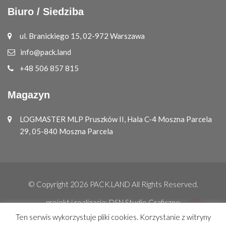
Biuro / Siedziba
ul. Branickiego 15, 02-972 Warszawa
info@pack.land
+48 506 857 815
Magazyn
LOGMASTER MLP Pruszków II, Hala C-4 Moszna Parcela
29, 05-840 Moszna Parcela
© Copyright 2026
PACK.LAND
All Rights Reserved.
projekt i realizacja:
DSN Studio Graficzne
Ten serwis wykorzystuje pliki cookies. Korzystanie z witryny