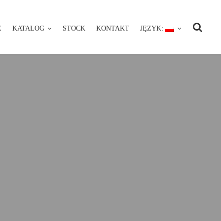
E
KATALOG
STOCK
KONTAKT
JĘZYK:
NIE
KATALOG
STOCK
KONTAKT
JĘZYK: