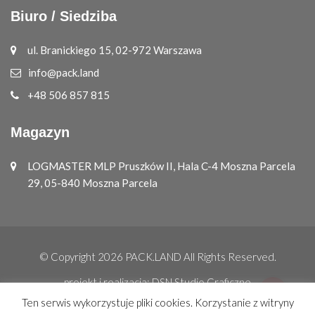
Biuro / Siedziba
ul. Branickiego 15, 02-972 Warszawa
info@pack.land
+48 506 857 815
Magazyn
LOGMASTER MLP Pruszków II, Hala C-4 Moszna Parcela
29, 05-840 Moszna Parcela
© Copyright 2026
PACK.LAND
All Rights Reserved.
projekt i realizacja:
DSN Studio Graficzne
Ten serwis wykorzystuje pliki cookies. Korzystanie z witryny