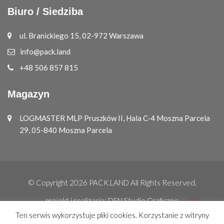
Biuro / Siedziba
ul. Branickiego 15, 02-972 Warszawa
info@pack.land
+48 506 857 815
Magazyn
LOGMASTER MLP Pruszków II, Hala C-4 Moszna Parcela
29, 05-840 Moszna Parcela
© Copyright 2026
PACK.LAND
All Rights Reserved.
projekt i realizacja:
DSN Studio Graficzne
Ten serwis wykorzystuje pliki cookies. Korzystanie z witryny