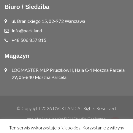
Biuro / Siedziba
ul. Branickiego 15, 02-972 Warszawa
info@pack.land
+48 506 857 815
Magazyn
LOGMASTER MLP Pruszków II, Hala C-4 Moszna Parcela
29, 05-840 Moszna Parcela
© Copyright 2026
PACK.LAND
All Rights Reserved.
projekt i realizacja:
DSN Studio Graficzne
Ten serwis wykorzystuje pliki cookies. Korzystanie z witryny