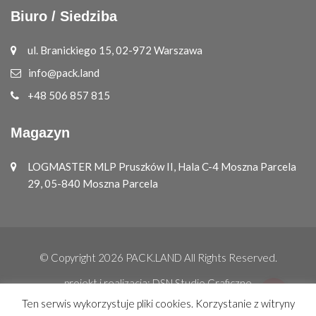
Biuro / Siedziba
ul. Branickiego 15, 02-972 Warszawa
info@pack.land
+48 506 857 815
Magazyn
LOGMASTER MLP Pruszków II, Hala C-4 Moszna Parcela
29, 05-840 Moszna Parcela
© Copyright 2026
PACK.LAND
All Rights Reserved.
projekt i realizacja:
DSN Studio Graficzne
Ten serwis wykorzystuje pliki cookies. Korzystanie z witryny