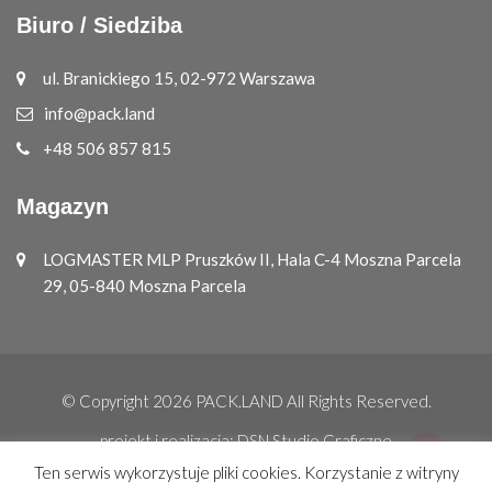
Biuro / Siedziba
ul. Branickiego 15, 02-972 Warszawa
info@pack.land
+48 506 857 815
Magazyn
LOGMASTER MLP Pruszków II, Hala C-4 Moszna Parcela
29, 05-840 Moszna Parcela
© Copyright 2026
PACK.LAND
All Rights Reserved.
projekt i realizacja:
DSN Studio Graficzne
Ten serwis wykorzystuje pliki cookies. Korzystanie z witryny