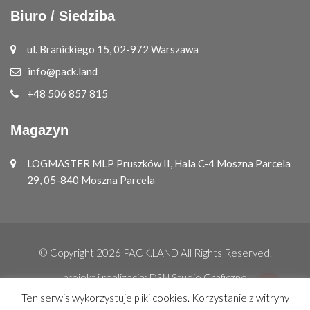
Biuro / Siedziba
ul. Branickiego 15, 02-972 Warszawa
info@pack.land
+48 506 857 815
Magazyn
LOGMASTER MLP Pruszków II, Hala C-4 Moszna Parcela
29, 05-840 Moszna Parcela
© Copyright 2026
PACK.LAND
All Rights Reserved.
projekt i realizacja:
DSN Studio Graficzne
Ten serwis wykorzystuje pliki cookies. Korzystanie z witryny