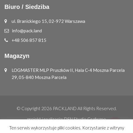
Biuro / Siedziba
ul. Branickiego 15, 02-972 Warszawa
info@pack.land
+48 506 857 815
Magazyn
LOGMASTER MLP Pruszków II, Hala C-4 Moszna Parcela
29, 05-840 Moszna Parcela
© Copyright 2026
PACK.LAND
All Rights Reserved.
projekt i realizacja:
DSN Studio Graficzne
Ten serwis wykorzystuje pliki cookies. Korzystanie z witryny