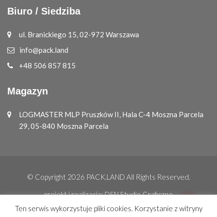
Biuro / Siedziba
ul. Branickiego 15, 02-972 Warszawa
info@pack.land
+48 506 857 815
Magazyn
LOGMASTER MLP Pruszków II, Hala C-4 Moszna Parcela
29, 05-840 Moszna Parcela
© Copyright 2026
PACK.LAND
All Rights Reserved.
projekt i realizacja:
DSN Studio Graficzne
Ten serwis wykorzystuje pliki cookies. Korzystanie z witryny