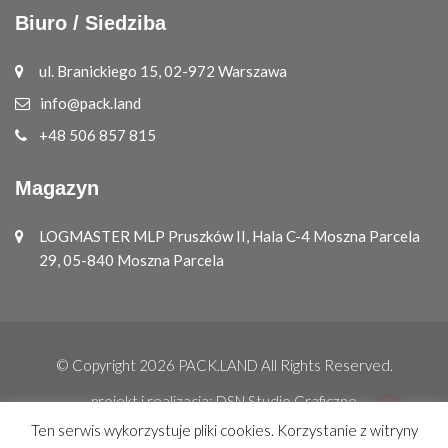
Biuro / Siedziba
ul. Branickiego 15, 02-972 Warszawa
info@pack.land
+48 506 857 815
Magazyn
LOGMASTER MLP Pruszków II, Hala C-4 Moszna Parcela
29, 05-840 Moszna Parcela
© Copyright 2026
PACK.LAND
All Rights Reserved.
projekt i realizacja:
DSN Studio Graficzne
Ten serwis wykorzystuje pliki cookies. Korzystanie z witryny