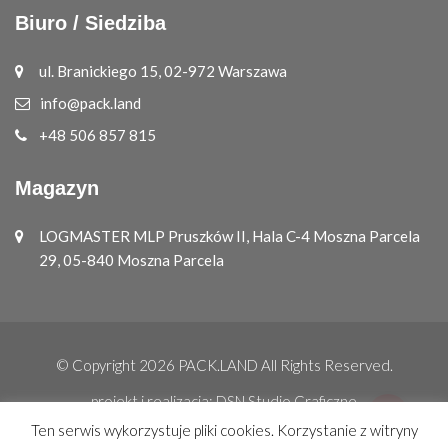
Biuro / Siedziba
ul. Branickiego 15, 02-972 Warszawa
info@pack.land
+48 506 857 815
Magazyn
LOGMASTER MLP Pruszków II, Hala C-4 Moszna Parcela
29, 05-840 Moszna Parcela
© Copyright 2026
PACK.LAND
All Rights Reserved.
projekt i realizacja:
DSN Studio Graficzne
Ten serwis wykorzystuje pliki cookies. Korzystanie z witryny