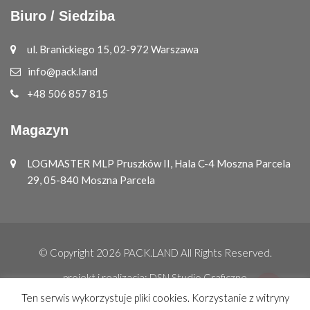
Biuro / Siedziba
ul. Branickiego 15, 02-972 Warszawa
info@pack.land
+48 506 857 815
Magazyn
LOGMASTER MLP Pruszków II, Hala C-4 Moszna Parcela
29, 05-840 Moszna Parcela
© Copyright 2026
PACK.LAND
All Rights Reserved.
projekt i realizacja:
DSN Studio Graficzne
Ten serwis wykorzystuje pliki cookies. Korzystanie z witryny