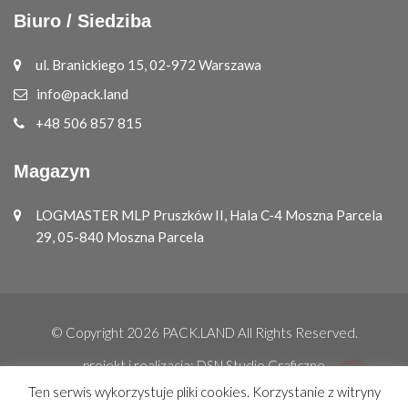
Biuro / Siedziba
ul. Branickiego 15, 02-972 Warszawa
info@pack.land
+48 506 857 815
Magazyn
LOGMASTER MLP Pruszków II, Hala C-4 Moszna Parcela
29, 05-840 Moszna Parcela
© Copyright 2026
PACK.LAND
All Rights Reserved.
projekt i realizacja:
DSN Studio Graficzne
Ten serwis wykorzystuje pliki cookies. Korzystanie z witryny