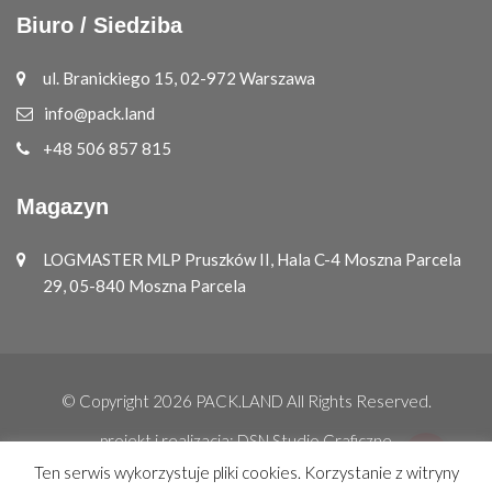
Biuro / Siedziba
ul. Branickiego 15, 02-972 Warszawa
info@pack.land
+48 506 857 815
Magazyn
LOGMASTER MLP Pruszków II, Hala C-4 Moszna Parcela
29, 05-840 Moszna Parcela
© Copyright 2026
PACK.LAND
All Rights Reserved.
projekt i realizacja:
DSN Studio Graficzne
Ten serwis wykorzystuje pliki cookies. Korzystanie z witryny