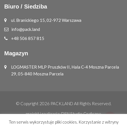
Biuro / Siedziba
ul. Branickiego 15, 02-972 Warszawa
info@pack.land
+48 506 857 815
Magazyn
LOGMASTER MLP Pruszków II, Hala C-4 Moszna Parcela
29, 05-840 Moszna Parcela
© Copyright 2026
PACK.LAND
All Rights Reserved.
projekt i realizacja:
DSN Studio Graficzne
Ten serwis wykorzystuje pliki cookies. Korzystanie z witryny