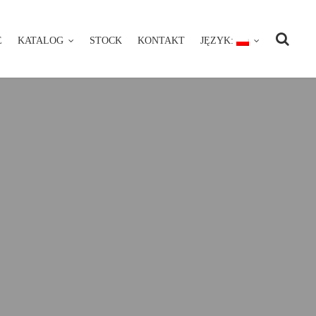
E
KATALOG
STOCK
KONTAKT
JĘZYK:
NIE
KATALOG
STOCK
KONTAKT
JĘZYK: