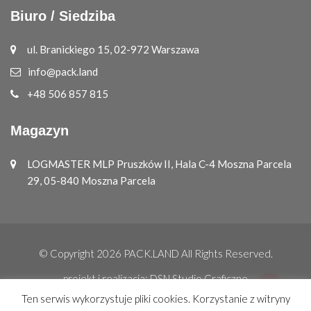
Biuro / Siedziba
ul. Branickiego 15, 02-972 Warszawa
info@pack.land
+48 506 857 815
Magazyn
LOGMASTER MLP Pruszków II, Hala C-4 Moszna Parcela
29, 05-840 Moszna Parcela
© Copyright 2026
PACK.LAND
All Rights Reserved.
projekt i realizacja:
DSN Studio Graficzne
Ten serwis wykorzystuje pliki cookies. Korzystanie z witryny