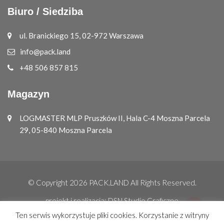
Biuro / Siedziba
ul. Branickiego 15, 02-972 Warszawa
info@pack.land
+48 506 857 815
Magazyn
LOGMASTER MLP Pruszków II, Hala C-4 Moszna Parcela
29, 05-840 Moszna Parcela
© Copyright 2026
PACK.LAND
All Rights Reserved.
projekt i realizacja:
DSN Studio Graficzne
Ten serwis wykorzystuje pliki cookies. Korzystanie z witryny